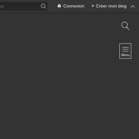
Connexion
+
Créer mon blog
NAVIGATION
Accueil
Menu
Le Site de Marie
Contact
NEWSLETTER