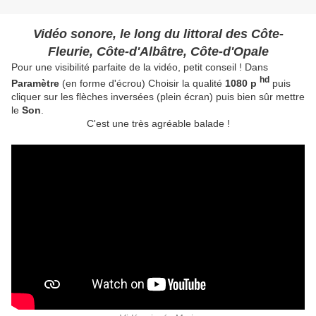
Vidéo sonore, le long du littoral des Côte-
Fleurie, Côte-d'Albâtre, Côte-d'Opale
Pour une visibilité parfaite de la vidéo, petit conseil ! Dans
hd
Paramètre
(en forme d'écrou) Choisir la qualité
1080 p
puis
cliquer sur les flèches inversées (plein écran) puis bien sûr mettre
le
Son
.
C'est une très agréable balade !