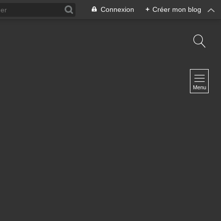
Connexion
+
Créer mon blog
NAVIGATION
Accueil
Menu
Le Site de Marie
Contact
NEWSLETTER